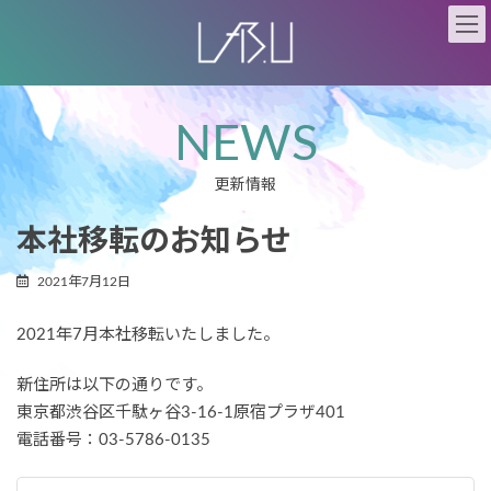
コ
ナ
ン
ビ
テ
ゲ
ン
ー
ツ
シ
N
E
W
S
へ
ョ
ス
ン
キ
に
更新情報
ッ
移
プ
動
本社移転のお知らせ
2021年7月12日
2021年7月本社移転いたしました。
新住所は以下の通りです。
東京都渋谷区千駄ヶ谷3-16-1原宿プラザ401
電話番号：03-5786-0135