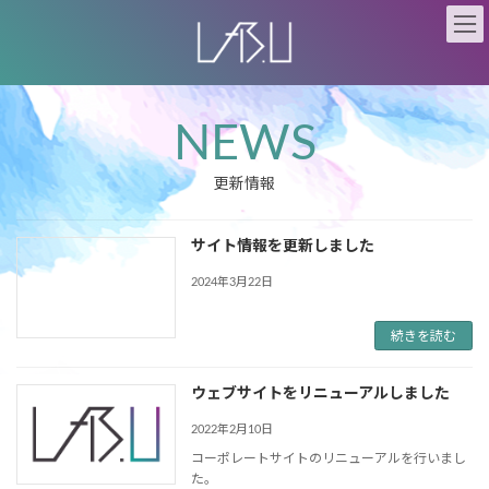
コ
ナ
ン
ビ
テ
ゲ
ン
ー
ツ
シ
N
E
W
S
へ
ョ
ス
ン
キ
に
更新情報
ッ
移
プ
動
サイト情報を更新しました
2024年3月22日
続きを読む
ウェブサイトをリニューアルしました
2022年2月10日
コーポレートサイトのリニューアルを行いまし
た。