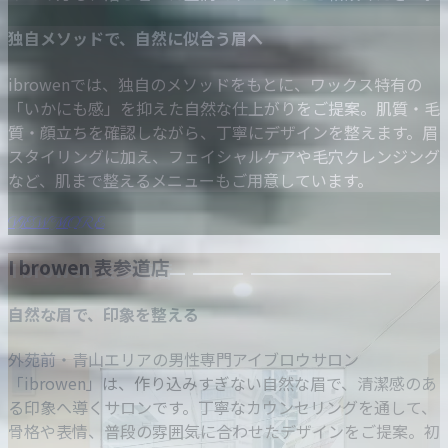
独自メソッドで、自然に似合う眉へ
ibrowenでは、独自のメソッドをもとに、ワックス特有の
「いかにも感」を抑えた自然な仕上がりをご提案。肌質・毛
質・顔立ちを確認しながら、丁寧にデザインを整えます。眉
スタイリングに加え、フェイシャルケアや毛穴クレンジング
など、肌まで整えるメニューもご用意しています。
VIEW MORE
I browen 表参道店
自然な眉で、印象を整える
外苑前・青山エリアの男性専門アイブロウサロン
「ibrowen」は、作り込みすぎない自然な眉で、清潔感のあ
る印象へ導くサロンです。丁寧なカウンセリングを通して、
骨格や表情、普段の雰囲気に合わせたデザインをご提案。初