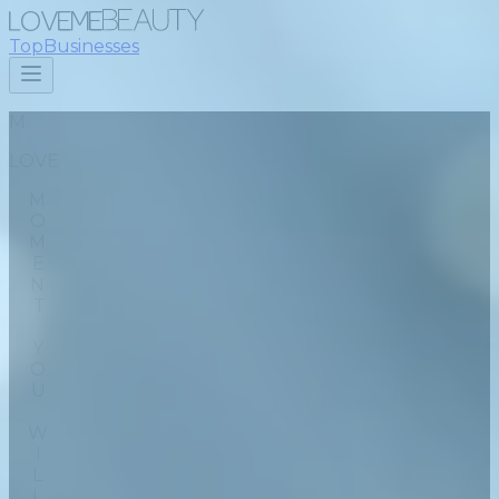
Top
Businesses
M
L
O
V
E
MOMENT YOU WILL SEE.