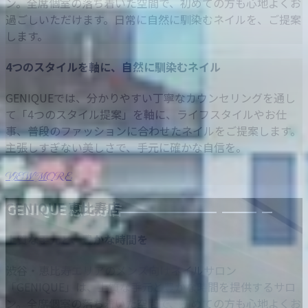
ン。全席個室の落ち着いた空間で、初めての方も心地よくお
過ごしいただけます。日常に自然に馴染むネイルを、ご提案
します。
4つのスタイルを軸に、自然に馴染むネイル
GENIQUEでは、分かりやすい丁寧なカウンセリングを通し
て「4つのスタイル提案」を軸に、ライフスタイルやお仕
事、普段のファッションに合わせたネイルをご提案します。
主張しすぎない美しさで、手元に確かな自信を。
VIEW MORE
GENIQUE 恵比寿店
上質な手元と、豊かな時間を
渋谷・恵比寿エリアのメンズ向けネイルサロン
「GENIQUE」は、上質な手元と豊かな時間を提供するサロ
ン。全席個室の落ち着いた空間で、初めての方も心地よくお