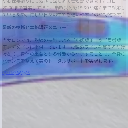
やお仕事帰りにも気軽に立ち寄ることができます。毎日
20:00まで営業しており、最終受付も19:30と遅くまで対応し
ているため、忙しい日々の中でも通いやすいのが特徴です。
最新の技術と本格矯正メニュー
当サロンでは、熟練の技術による「小顔矯正」や「骨盤矯
正」をメインに提供しています。お顔のラインを整えるだけ
でなく、身体の土台となる骨盤からケアすることで、全身の
バランスを整える美のトータルサポートを実現します。
VIEW MORE